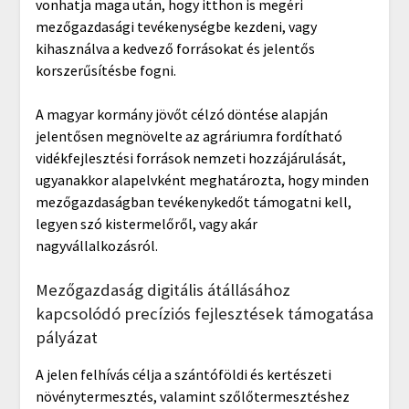
vonhatja maga után, hogy itthon is megéri
mezőgazdasági tevékenységbe kezdeni, vagy
kihasználva a kedvező forrásokat és jelentős
korszerűsítésbe fogni.
A magyar kormány jövőt célzó döntése alapján
jelentősen megnövelte az agráriumra fordítható
vidékfejlesztési források nemzeti hozzájárulását,
ugyanakkor alapelvként meghatározta, hogy minden
mezőgazdaságban tevékenykedőt támogatni kell,
legyen szó kistermelőről, vagy akár
nagyvállalkozásról.
Mezőgazdaság digitális átállásához
kapcsolódó precíziós fejlesztések támogatása
pályázat
A jelen felhívás célja a szántóföldi és kertészeti
növénytermesztés, valamint szőlőtermesztéshez