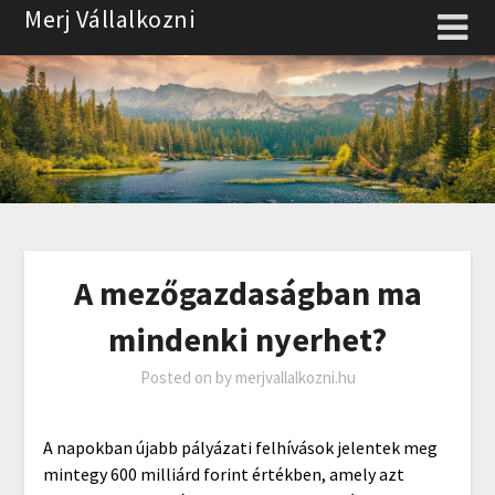
Skip
Merj Vállalkozni
to
content
A mezőgazdaságban ma
mindenki nyerhet?
Posted on
by
merjvallalkozni.hu
A napokban újabb pályázati felhívások jelentek meg
mintegy 600 milliárd forint értékben, amely azt