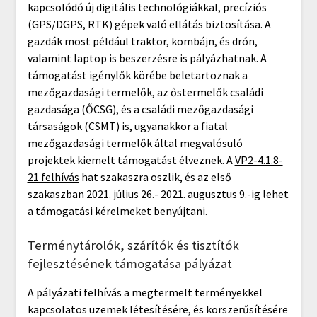
kapcsolódó új digitális technológiákkal, precíziós
(GPS/DGPS, RTK) gépek való ellátás biztosítása. A
gazdák most például traktor, kombájn, és drón,
valamint laptop is beszerzésre is pályázhatnak. A
támogatást igénylők körébe beletartoznak a
mezőgazdasági termelők, az őstermelők családi
gazdasága (ŐCSG), és a családi mezőgazdasági
társaságok (CSMT) is, ugyanakkor a fiatal
mezőgazdasági termelők által megvalósuló
projektek kiemelt támogatást élveznek. A
VP2-4.1.8-
21 felhívás
hat szakaszra oszlik, és az első
szakaszban 2021. július 26.- 2021. augusztus 9.-ig lehet
a támogatási kérelmeket benyújtani.
Terménytárolók, szárítók és tisztítók
fejlesztésének támogatása pályázat
A pályázati felhívás a megtermelt terményekkel
kapcsolatos üzemek létesítésére, és korszerűsítésére