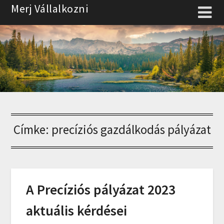
Skip
Merj Vállalkozni
to
content
Címke:
precíziós gazdálkodás pályázat
A Precíziós pályázat 2023
aktuális kérdései