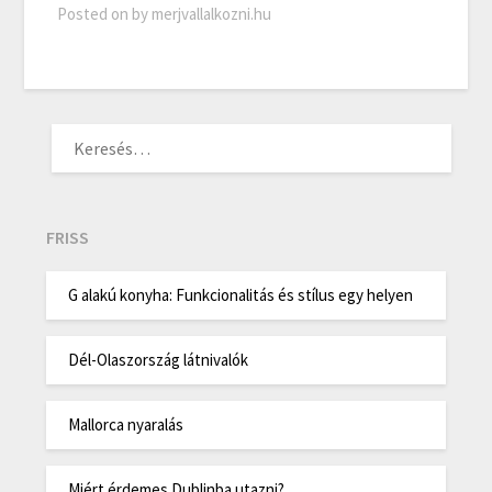
Posted on
by
merjvallalkozni.hu
KERESÉS:
FRISS
G alakú konyha: Funkcionalitás és stílus egy helyen
Dél-Olaszország látnivalók
Mallorca nyaralás
Miért érdemes Dublinba utazni?