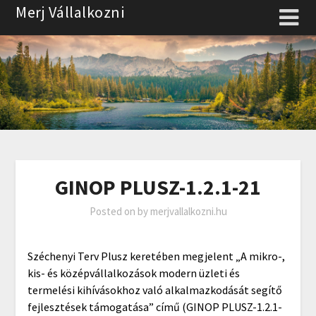
Skip
Merj Vállalkozni
to
content
GINOP PLUSZ-1.2.1-21
Posted on
by
merjvallalkozni.hu
Széchenyi Terv Plusz keretében megjelent „A mikro-,
kis- és középvállalkozások modern üzleti és
termelési kihívásokhoz való alkalmazkodását segítő
fejlesztések támogatása” című (GINOP PLUSZ-1.2.1-