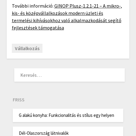
További információ:
GINOP Plusz-1.2.1-21 – A mikro-,
kis- és középvállalkozások modern üzleti és
termelési kihívásokhoz való alkalmazkodását segítő
fejlesztések támogatása
Vállalkozás
KERESÉS:
FRISS
G alakú konyha: Funkcionalitás és stílus egy helyen
Dél-Olaszország látnivalók